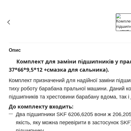
Опис
Комплект для заміни підшипників у праль
37*66*9,5*12 +смазка для сальника).
Комплект призначений для надійної заміни підшип
тиху роботу барабана пральної машини. Даний ко
підшипників та хрестовини барабану вдома, так і
До
комплект
у
входить:
Два підшипники SKF 6206,6205 вони ж 206,205.
якість, яку можна перевірити в застосунок SKF
підшипнику.