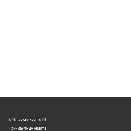
© %mastermy.com.ua%
Приймаємо до оплати