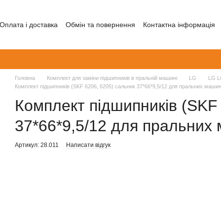
Оплата і доставка
Обмін та повернення
Контактна інформація
Головна
Комплект для заміни підшипників в пральній машині
LG
LG 
Комплект підшипників (SKF 6206, 6205) сальник 37*66*9,5/12 для пральних маши
Комплект підшипників (SKF 
37*66*9,5/12 для пральних
Артикул: 28.011
Написати відгук