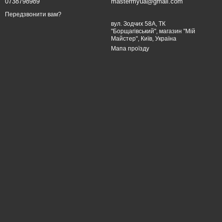
0738798989
mastermyua@gmail.com
Передзвонити вам?
вул. Зодчих 58А, ТК
"Борщагівський", магазин "Мій
Майстер", Київ, Україна
Мапа проїзду