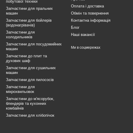
побутової техніки
Оплата і доставка
Запчастини для пральних
машин
Обмін та повернення
Запчастини для бойлерів
Контактна інформація
(водонагрівачів)
Блог
Запчастини для
Наші вакансії
холодильників
Запчастини для посудомийних
Ми в соцмережах
машин
Запчастини до плит та
духових шаф
Запчастини для сушильних
машин
Запчастини для пилососів
Запчастини для
мікрохвильовок
Запчастини до м'ясорубок,
блендерів та кухонних
комбайнів
Запчастини для хлібопічок