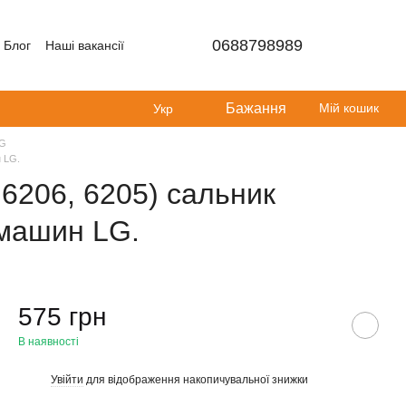
0688798989
Блог
Наші вакансії
Бажання
Мій кошик
Укр
LG
н LG.
6206, 6205) сальник
 машин LG.
575 грн
В наявності
Увійти
для відображення накопичувальної знижки
%