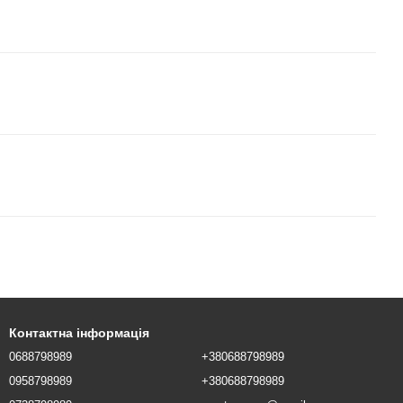
Контактна інформація
0688798989
+380688798989
0958798989
+380688798989