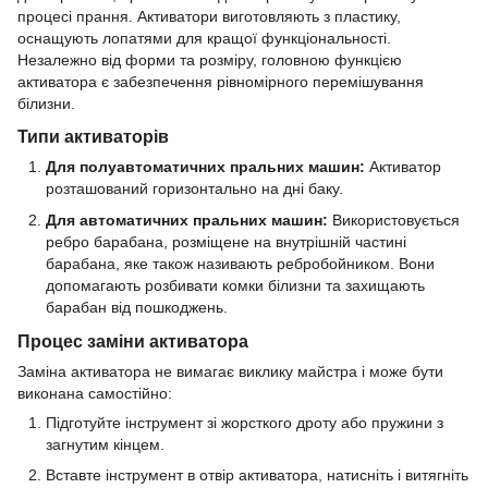
процесі прання. Активатори виготовляють з пластику,
оснащують лопатями для кращої функціональності.
Незалежно від форми та розміру, головною функцією
активатора є забезпечення рівномірного перемішування
білизни.
Типи активаторів
Для полуавтоматичних пральних машин:
Активатор
розташований горизонтально на дні баку.
Для автоматичних пральних машин:
Використовується
ребро барабана, розміщене на внутрішній частині
барабана, яке також називають ребробойником. Вони
допомагають розбивати комки білизни та захищають
барабан від пошкоджень.
Процес заміни активатора
Заміна активатора не вимагає виклику майстра і може бути
виконана самостійно:
Підготуйте інструмент зі жорсткого дроту або пружини з
загнутим кінцем.
Вставте інструмент в отвір активатора, натисніть і витягніть