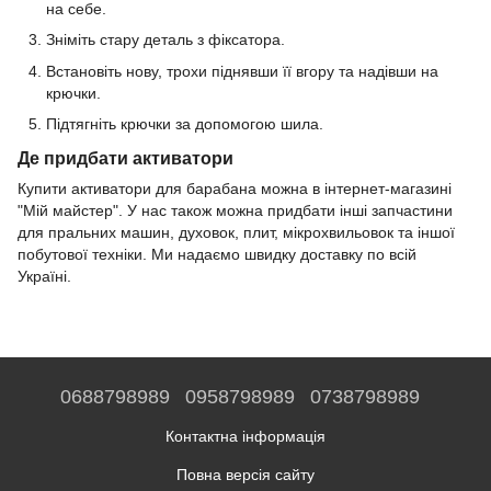
на себе.
Зніміть стару деталь з фіксатора.
Встановіть нову, трохи піднявши її вгору та надівши на
крючки.
Підтягніть крючки за допомогою шила.
Де придбати активатори
Купити активатори для барабана можна в інтернет-магазині
"Мій майстер". У нас також можна придбати інші запчастини
для пральних машин, духовок, плит, мікрохвильовок та іншої
побутової техніки. Ми надаємо швидку доставку по всій
Україні.
0688798989
0958798989
0738798989
Контактна інформація
Повна версія сайту