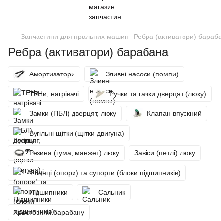
Запчастини для пральних машин
Ребра (активатори) бараб
Ребра (активатори) барабана
Амортизатори
Зливні насоси (помпи)
ТЕНи, нагрівачі
Ручки та гачки дверцят (люку)
Замки (ПБЛ) дверцят, люку
Клапан впускний
Вугільні щітки (щітки двигуна)
Резина (гума, манжет) люку
Завіси (петлі) люку
Фланці (опори) та супорти (блоки підшипників)
Підшипники
Сальник
Хрестовини барабану