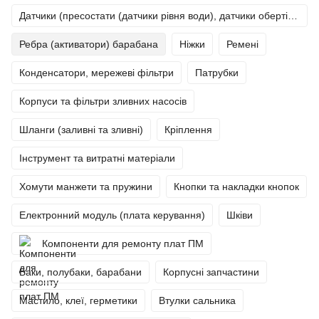
Датчики (пресостати (датчики рівня води), датчики обертів (тахо), термістори (датчики температури)).
Ребра (активатори) барабана
Ніжки
Ремені
Конденсатори, мережеві фільтри
Патрубки
Корпуси та фільтри зливних насосів
Шланги (заливні та зливні)
Кріплення
Інструмент та витратні матеріали
Хомути манжети та пружини
Кнопки та накладки кнопок
Електронний модуль (плата керування)
Шківи
Компоненти для ремонту плат ПМ
Баки, полубаки, барабани
Корпусні запчастини
Мастило, клеї, герметики
Втулки сальника