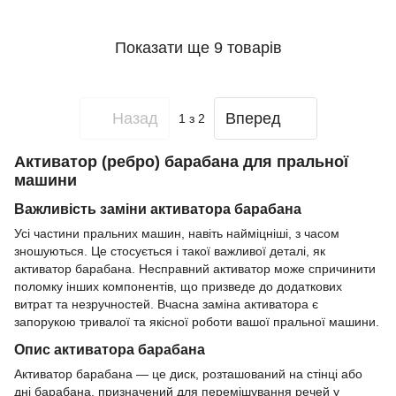
Показати ще 9 товарів
Назад
Вперед
1
з 2
Активатор (ребро) барабана для пральної
машини
Важливість заміни активатора барабана
Усі частини пральних машин, навіть найміцніші, з часом
зношуються. Це стосується і такої важливої деталі, як
активатор барабана. Несправний активатор може спричинити
поломку інших компонентів, що призведе до додаткових
витрат та незручностей. Вчасна заміна активатора є
запорукою тривалої та якісної роботи вашої пральної машини.
Опис активатора барабана
Активатор барабана — це диск, розташований на стінці або
дні барабана, призначений для перемішування речей у