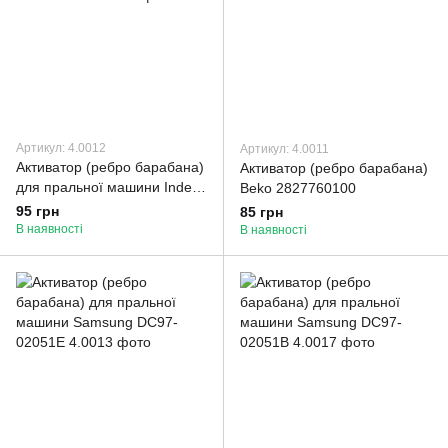
Артикул: 4.0012
Артикул: 4.0011
Активатор (ребро барабана)
Активатор (ребро барабана)
для пральної машини Indesit
Beko 2827760100
Ariston C00097565
95 грн
85 грн
В наявності
В наявності