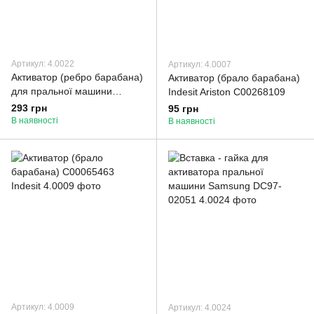
Артикул: 4.0022
Артикул: 4.0007
Активатор (ребро барабана)
Активатор (брало барабана)
для пральної машини
Indesit Ariston C00268109
Samsung DC66-00523A
293 грн
95 грн
В наявності
В наявності
Артикул: 4.0009
Артикул: 4.0024