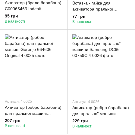
Активатор (брало барабана)
Вставка - гайка для
C00065463 Indesit
активатора пральної
машини Samsung DC97-
95 грн
77 грн
02051
В наявності
В наявності
Артикул: 4.0025
Артикул: 4.0026
Активатор (ребро барабана)
Активатор (ребро барабана)
для пральної машині
для пральної машини
Gorenje 664606 Original
Samsung DC66-00759C
207 грн
229 грн
В наявності
В наявності