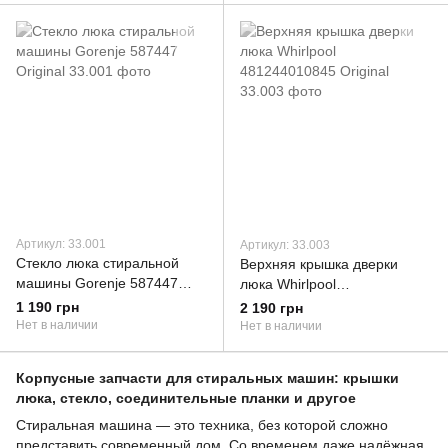
Артикул: 33.001
Артикул: 33.003
Стекло люка стиральной
Верхняя крышка дверки
машины Gorenje 587447
люка Whirlpool
Original
481244010845 Original
1 190 грн
2 190 грн
Нет в наличии
Нет в наличии
Корпусные запчасти для стиральных машин: крышки
люка, стекло, соединительные планки и другое
Стиральная машина — это техника, без которой сложно
представить современный дом. Со временем даже надёжная