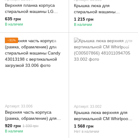
Верхняя планка корпуса
Крышка люка для
стиральной машины LG
стиральной машины
5221FE3076H (нержавейка)
Whirlpool с вертикальной
635 грн
1 215 грн
загрузкой C00507866,
В наличии
В наличии
481011094705 (нержавейка)
−31%
Артикул: 33.006
Артикул: 33.002
Верхняя часть корпуса
Крышка люка верхняя для
(рамка, обрамление) для
вертикальной СМ Whirlpool
стиральной машины Candy
(C00507866) 481011094705
920 грн
1 568 грн
1 330 грн
43013198 с вертикальной
В наличии
Нет в наличии
загрузкой