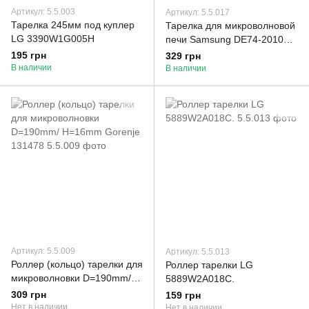
Артикул: 5.5.003
Артикул: 5.5.017
Тарелка 245мм под куплер
Тарелка для микроволновой
LG 3390W1G005H
печи Samsung DE74-20102D
(D-288 мм) под куплер
195 грн
329 грн
В наличии
В наличии
Артикул: 5.5.009
Артикул: 5.5.013
Роллер (кольцо) тарелки для
Роллер тарелки LG
микроволновки D=190mm/
5889W2A018C.
H=16mm Gorenje 131478
309 грн
159 грн
Нет в наличии
Нет в наличии