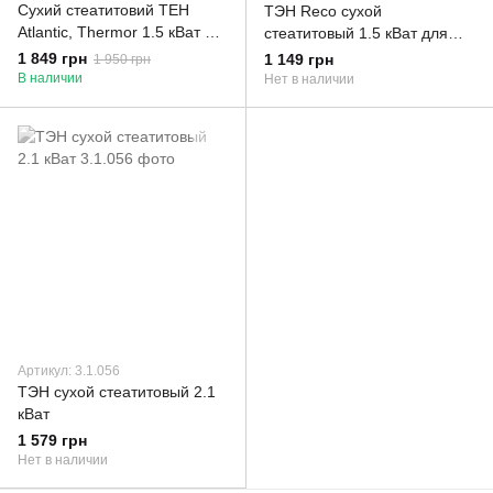
Сухий стеатитовий ТЕН
ТЭН Reco сухой
Atlantic, Thermor 1.5 кВат ER
стеатитовый 1.5 кВат для
001500T Atl
бойлера Atlantic
1 849 грн
1 149 грн
1 950 грн
В наличии
Нет в наличии
Артикул: 3.1.056
ТЭН сухой стеатитовый 2.1
кВат
1 579 грн
Нет в наличии