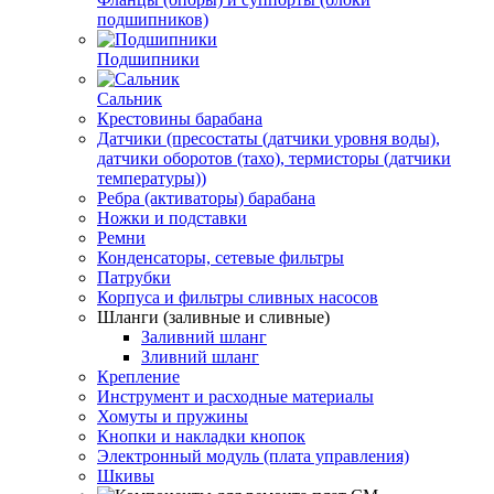
подшипников)
Подшипники
Сальник
Крестовины барабана
Датчики (пресостаты (датчики уровня воды),
датчики оборотов (тахо), термисторы (датчики
температуры))
Ребра (активаторы) барабана
Ножки и подставки
Ремни
Конденсаторы, сетевые фильтры
Патрубки
Корпуса и фильтры сливных насосов
Шланги (заливные и сливные)
Заливний шланг
Зливний шланг
Крепление
Инструмент и расходные материалы
Хомуты и пружины
Кнопки и накладки кнопок
Электронный модуль (плата управления)
Шкивы