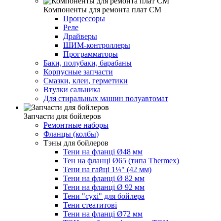
Компоненты для ремонта плат СМ
Процессоры
Реле
Драйверы
ШИМ-контроллеры
Программаторы
Баки, полубаки, барабаны
Корпусные запчасти
Смазки, клеи, герметики
Втулки сальника
Для стиральных машин полуавтомат
Запчасти для бойлеров
Ремонтные наборы
Фланцы (колбы)
Тэны для бойлеров
Тени на фланці Ø48 мм
Тен на фланці Ø65 (типа Thermex)
Тени на гайці 1¼" (42 мм)
Тени на фланці Ø 82 мм
Тени на фланці Ø 92 мм
Тени "сухі" для бойлера
Тени стеатитові
Тени на фланці Ø72 мм