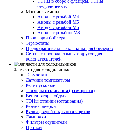
ТЭНы в сборе с фланцем, ТЭНы
безфланцевые.
Магниевые аноды
Аноды с резьбой М4
Аноды с резьбой М5
Аноды с резьбой М6
Аноды с резьбою М8
Прокладки бойлера
Термостаты
Предохранительные клапаны для бойлеров
Сетевые провода, лампы и другое для
водонагревателей
Запчасти для холодильников
Термостаты
Датчики температуры
Реле пусковые
Таймеры оттаивания (разморозки)
Вентиляторы обдува
ТЭНы оттайки (оттаивания)
Резины дверки
Ручки дверей и крышки ящиков
Лампочки
Фильтры осушители
Припои