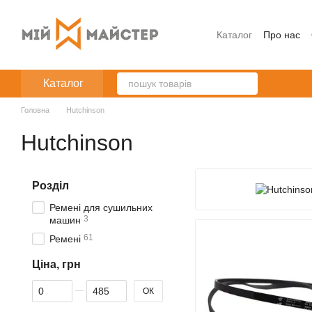
Перейти до основного контенту
Каталог
Про нас
Каталог
Головна
Hutchinson
Hutchinson
Розділ
Ремені для сушильних
3
машин
61
Ремені
Ціна, грн
Від Ціна, грн
До Ціна, грн
ОК