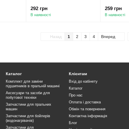
292 грн
259 грн
В наявності
В наявності
Назад
1
2
3
4
Вперед
Каталог
Клієнтам
Комплект для заміни
Вхід до кабінету
підшипників в пральній машині
Каталог
Аксесуари та засоби для
Про нас
побутової техніки
Оплата і доставка
Запчастини для пральних
машин
Обмін та повернення
Запчастини для бойлерів
Контактна інформація
(водонагрівачів)
Блог
Запчастини для