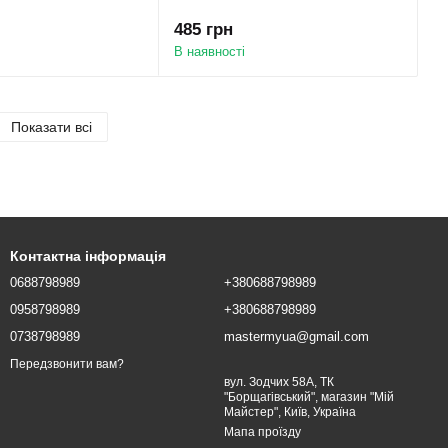
485 грн
В наявності
Показати всі
Контактна інформація
0688798989
+380688798989
0958798989
+380688798989
0738798989
mastermyua@gmail.com
Передзвонити вам?
вул. Зодчих 58А, ТК
"Борщагівський", магазин "Мій
Майстер", Київ, Україна
Мапа проїзду