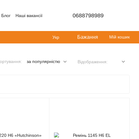
0688798989
Блог
Наші вакансії
Бажання
Мій кошик
Укр
ортування:
за популярністю
Відображення: