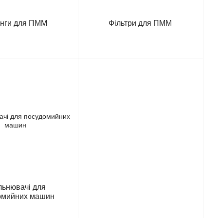
нги для ПММ
Фільтри для ПММ
льнювачі для
омийних машин