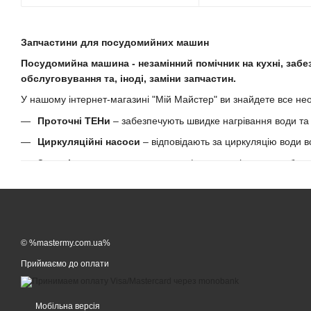
Запчастини для посудомийних машин
Посудомийна машина - незамінний помічник на кухні, забе
обслуговування та, іноді, заміни запчастин.
У нашому інтернет-магазині "Мій Майстер" ви знайдете все не
Проточні ТЕНи
– забезпечують швидке нагрівання води та
Циркуляційні насоси
– відповідають за циркуляцію води 
Зливні насоси
– допомагають ефективно відкачувати брудн
Датчики різного роду
– контролюють різні параметри робо
Замки
– забезпечують безпеку під час роботи машини, не д
Шланги
– відповідають за подачу та відведення води.
© %mastermy.com.ua%
Окрім основних запчастин, ми також пропонуємо ремонтні вту
прилад, зекономивши на послугах майстра.
Приймаємо до оплати
Чому варто купувати у нас?
Широкий асортимент запчастин.
Мобільна версія