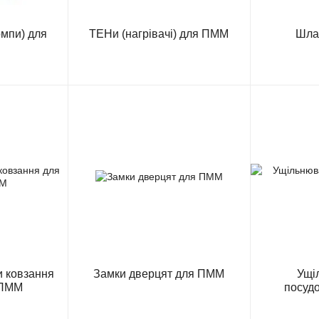
омпи) для
ТЕНи (нагрівачі) для ПММ
Шла
и ковзання
Замки дверцят для ПММ
Ущі
 ПММ
посуд