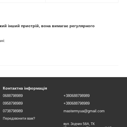
який інший пристрій, вона вимагає регулярного
ні:
Контактна інформація
0688798989
+380688798989
 деталі допоможуть вам самостійно відремонтувати ваш
0958798989
+380688798989
0738798989
mastermyua@gmail.com
Передзвонити вам?
вул. Зодчих 58А, ТК