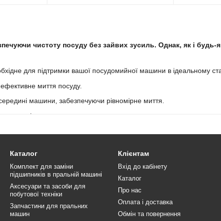
зпечуючи чистоту посуду без зайвих зусиль. Однак, як і будь-
обхідне для підтримки вашої посудомийної машини в ідеальному ста
 ефективне миття посуду.
всередині машини, забезпечуючи рівномірне миття.
у воду після миття.
ти машини, від температури до рівня води.
озволяючи відкрити дверцята під час миття.
Каталог
Клієнтам
Комплект для заміни
Вхід до кабінету
підшипників в пральній машині
лки та сальники для циркуляційних моторів посудомийних машин. Ці
Каталог
Аксесуари та засоби для
Про нас
побутової техніки
Оплата і доставка
Запчастини для пральних
машин
Обмін та повернення