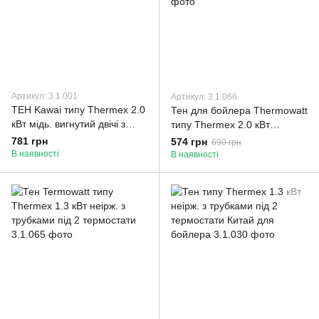
Артикул: 3.1.001
Артикул: 3.1.066
ТЕН Kawai типу Thermex 2.0
Тен для бойлера Thermowatt
кВт мідь. вигнутий двічі з
типу Thermex 2.0 кВт
трубками під 2 термостата.
неіржавка сталь з двома
781 грн
574 грн
690 грн
трубками
В наявності
В наявності