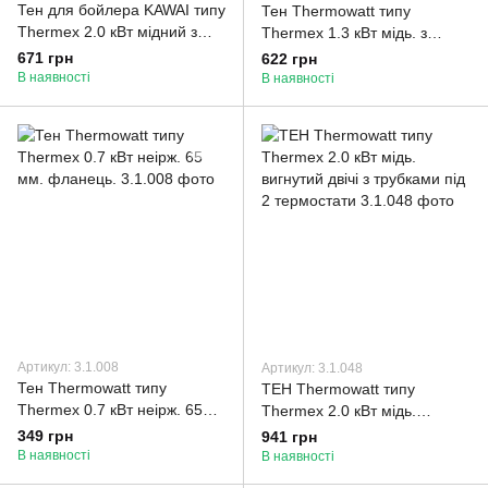
Тен для бойлера KAWAI типу
Тен Thermowatt типу
Thermex 2.0 кВт мідний з
Thermex 1.3 кВт мідь. з
трубками під 2 термостати
трубками під 2 термостати
671 грн
622 грн
В наявності
В наявності
Артикул: 3.1.008
Артикул: 3.1.048
Тен Thermowatt типу
ТЕН Thermowatt типу
Thermex 0.7 кВт неірж. 65
Thermex 2.0 кВт мідь.
мм. фланець.
вигнутий двічі з трубками під
349 грн
941 грн
2 термостати
В наявності
В наявності