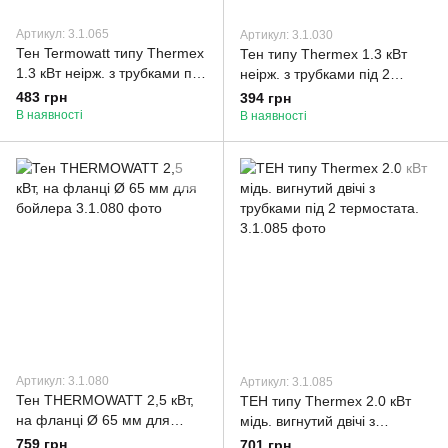
Артикул: 3.1.065
Артикул: 3.1.030
Тен Termowatt типу Thermex
Тен типу Thermex 1.3 кВт
1.3 кВт неірж. з трубками під
неірж. з трубками під 2
2 термостати
термостати Китай для
483 грн
394 грн
бойлера
В наявності
В наявності
Артикул: 3.1.080
Артикул: 3.1.085
Тен THERMOWATT 2,5 кВт,
ТЕН типу Thermex 2.0 кВт
на фланці Ø 65 мм для
мідь. вигнутий двічі з
бойлера
трубками під 2 термостата.
759 грн
701 грн