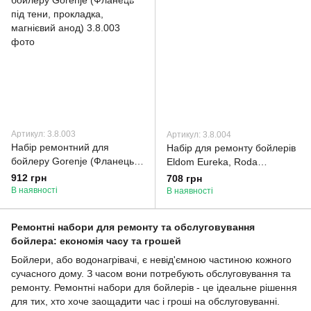
Артикул: 3.8.003
Артикул: 3.8.004
Набір ремонтний для
Набір для ремонту бойлерів
бойлеру Gorenje (Фланець
Eldom Eureka, Roda
під тени, прокладка,
Palladium (фланець,
912 грн
708 грн
магнієвий анод)
прокладка, якісний анод М6)
В наявності
В наявності
Ремонтні набори для ремонту та обслуговування
бойлера: економія часу та грошей
Бойлери, або водонагрівачі, є невід'ємною частиною кожного
сучасного дому. З часом вони потребують обслуговування та
ремонту. Ремонтні набори для бойлерів - це ідеальне рішення
для тих, хто хоче заощадити час і гроші на обслуговуванні.