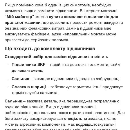
Якщо помічено хоча б один із цих симптомів, необхідно
якомога швидше замінити підшипники. В інтернет-магазині
“Мій майстер”
можна
купити комплект підшипників для
пральної машини
, що дозволить провести ремонт швидко та
без значних фінансових витрат. Заміна підшипників має
виконуватись фахівцем, адже неправильний монтаж може
призвести до серйозних поломок.
Що входить до комплекту підшипників
Стандартний набір для заміни підшипників
містить:
Підшипники SKF
– надійні та довговічні елементи, стійкі
до навантажень;
Сальник
– захищає підшипники від води та забруднень;
Смазка в шприці
– забезпечує герметичність і продовжує
термін служби сальника.
Сальник
– важлива деталь, яка перешкоджає потраплянню
води до підшипників. Якщо підшипники зношені,
найімовірніше, що сальник також втратив свої властивості. Для
його захисту використовується
спеціальна змазка
, яка не
містить агресивних компонентів, має водовідштовхувальні
властивості та зберігає свої якості навіть під час нагрівання.