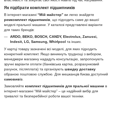
Як підібрати комплект підшипників
В інтернет-магазині
“Мій майстер”
ви легко знайдете
ремкомплект підшипників
, що підходить саме до вашої
моделі пральної машини. У каталозі представлені варіанти
для таких брендів:
ARDO, BEKO, BOSCH, CANDY, Electrolux, Zanussi,
Indesit, LG, Samsung, Whirlpool
та інших.
У картці товару зазначені всі моделі, для яких підходить
конкретний комплект. Якщо виникнуть труднощі з вибором,
менеджери магазину нададуть консультацію, запропонують
зручні варіанти оплати (банківська картка, розрахунковий
рахунок, післяплата) та організують
швидку доставку
обраною поштовою службою. Для мешканців Києва доступний
самовивіз
.
Замовляйте
комплект підшипників для пральної машини
в
інтернет-магазині “Мій майстер” – це надійний вибір для
тривалої та безперебійної роботи вашої техніки.