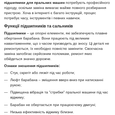
підшипники для пральних машин
потребують професійного
підходу, оскільки заміна вимагає майже повного розбирання
пристрою. Хоча в інтернеті є багато інструкцій, процес
потребує часу, інструментів і певних навичок.
Функції підшипників та сальників
Підшипники
– це опорні елементи, які забезпечують плавне
обертання барабана. Вони працюють під великим
навантаженням, що з часом призводить до зносу. Ці деталі не
ремонтуються, їх необхідно повністю замінити. Своєчасна
заміна запобігає серйозним поломкам, ремонт яких
обійдеться значно дорожче.
Ознаки зношення підшипників:
Стук, скрегіт або лязкіт під час роботи;
Люфт барабана – зміщення вверх-вниз при натисканні
рукою;
Підвищена вібрація та "стрибки" пральної машини під час
віджиму;
Барабан не обертається при працюючому двигуні;
Низька ефективність віджиму білизни.