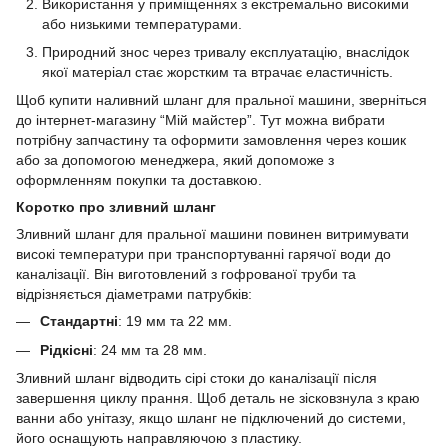
Використання у приміщеннях з екстремально високими
або низькими температурами.
Природний знос через тривалу експлуатацію, внаслідок
якої матеріал стає жорстким та втрачає еластичність.
Щоб купити наливний шланг для пральної машини, зверніться
до інтернет-магазину “Мій майстер”. Тут можна вибрати
потрібну запчастину та оформити замовлення через кошик
або за допомогою менеджера, який допоможе з
оформленням покупки та доставкою.
Коротко про зливний шланг
Зливний шланг для пральної машини повинен витримувати
високі температури при транспортуванні гарячої води до
каналізації. Він виготовлений з гофрованої труби та
відрізняється діаметрами патрубків:
Стандартні
: 19 мм та 22 мм.
Рідкісні
: 24 мм та 28 мм.
Зливний шланг відводить сірі стоки до каналізації після
завершення циклу прання. Щоб деталь не зісковзнула з краю
ванни або унітазу, якщо шланг не підключений до системи,
його оснащують направляючою з пластику.