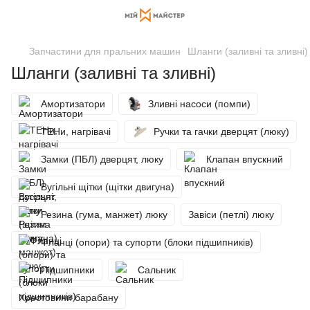
Запчастини для пральних машин
Шланги (заливні та зливні)
Шланги (заливні та зливні)
Амортизатори
Зливні насоси (помпи)
ТЕНи, нагрівачі
Ручки та гачки дверцят (люку)
Замки (ПБЛ) дверцят, люку
Клапан впускний
Вугільні щітки (щітки двигуна)
Резина (гума, манжет) люку
Завіси (петлі) люку
Фланці (опори) та супорти (блоки підшипників)
Підшипники
Сальник
Хрестовини барабану