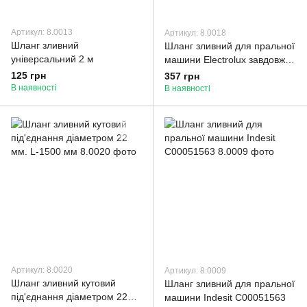
Артикул: 8.0013
Артикул: 8.0018
Шланг зливний
Шланг зливний для пральної
універсальний 2 м
машини Electrolux завдовжки
2060 мм. внутр. = 20 мм.
125 грн
357 грн
1469736241
В наявності
В наявності
Артикул: 8.0020
Артикул: 8.0009
Шланг зливний кутовий
Шланг зливний для пральної
під'єднання діаметром 22
машини Indesit C00051563