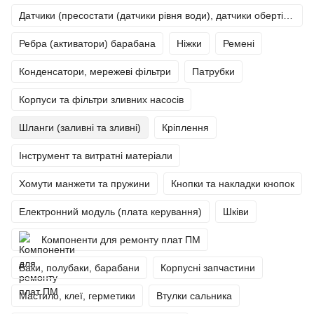
Датчики (пресостати (датчики рівня води), датчики обертів (тахо), термістори (датчики температури)).
Ребра (активатори) барабана
Ніжки
Ремені
Конденсатори, мережеві фільтри
Патрубки
Корпуси та фільтри зливних насосів
Шланги (заливні та зливні)
Кріплення
Інструмент та витратні матеріали
Хомути манжети та пружини
Кнопки та накладки кнопок
Електронний модуль (плата керування)
Шківи
Компоненти для ремонту плат ПМ
Баки, полубаки, барабани
Корпусні запчастини
Мастило, клеї, герметики
Втулки сальника