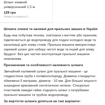
Шланг зливний
універсальний 1,5 м.
129 грн
Немає в наявності
Шланги зливні та наливні для пральних машин в Україні
Будь-яка побутова техніка, пов'язана з миттям або пранням,
підключається до водопроводу для подачі холодної води та
каналізації для зливу стоків. Пральна машина використовує
окремий шланг для набору чистої води та інший для зливу
брудної. Без цих частин експлуатація пральної машини
неможлива.
Призначення та особливості наливного шланга
Звичайний наливний шланг для пральної машини - це
гладкостінна труба з полівінілхлориду. Довжина стандартно
обмежена 5 метрами, діаметр - 10 мм. Для більшої міцності
зсередини армований синтетичною ниткою. Спеціальні
пластикові накидні гайки з'єднують шланг з патрубками
пральної машини та трубою водопроводу.
За вартістю шланги діляться на такі варіанти: