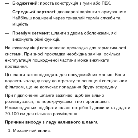
Бюджетний
: проста конструкція з гуми або ПВХ.
Середньої вартості
: двошарові варіанти з армуванням.
Найбільш поширені через тривалий термін служби та
міцність.
Преміум сегмент
: шланги з двома оболонками, які
виконують різні функції.
На кожному кінці встановлена прокладка для герметичності
системи. При зносі прокладки необхідна заміна, оскільки
експлуатація пошкодженої частини може викликати
протікання.
Ці шланги також підходять для посудомийних машин. Вони
подають холодну воду до агрегату та оснащені спеціальним
фільтром, що не допускає попадання бруду всередину.
При підключенні шланга важливо, щоб він вільно
розміщувався, не перекручувався і не перегинався.
Рекомендується підібрати шланг потрібної довжини та додати
70-100 см для вільного розміщення.
Причини виходу з ладу наливного шланга
Механічний вплив.