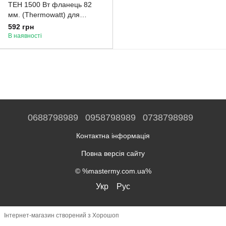
ТЕН 1500 Вт фланець 82
мм. (Thermowatt) для
бойлера Electrolux, Zanussi
592 грн
В наявності
0688798989
0958798989
0738798989
Контактна інформація
Повна версія сайту
© %mastermy.com.ua%
Укр
Рус
Інтернет-магазин створений з Хорошоп