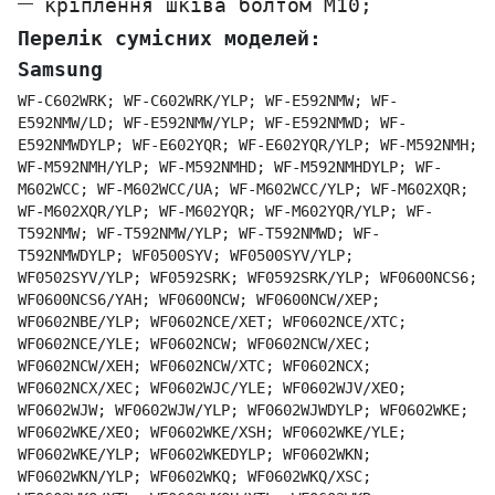
кріплення шківа болтом М10;
Перелік сумісних моделей:
Samsung
WF-C602WRK; WF-C602WRK/YLP; WF-E592NMW; WF-
E592NMW/LD; WF-E592NMW/YLP; WF-E592NMWD; WF-
E592NMWDYLP; WF-E602YQR; WF-E602YQR/YLP; WF-M592NMH;
WF-M592NMH/YLP; WF-M592NMHD; WF-M592NMHDYLP; WF-
M602WCC; WF-M602WCC/UA; WF-M602WCC/YLP; WF-M602XQR;
WF-M602XQR/YLP; WF-M602YQR; WF-M602YQR/YLP; WF-
T592NMW; WF-T592NMW/YLP; WF-T592NMWD; WF-
T592NMWDYLP; WF0500SYV; WF0500SYV/YLP;
WF0502SYV/YLP; WF0592SRK; WF0592SRK/YLP; WF0600NCS6;
WF0600NCS6/YAH; WF0600NCW; WF0600NCW/XEP;
WF0602NBE/YLP; WF0602NCE/XET; WF0602NCE/XTC;
WF0602NCE/YLE; WF0602NCW; WF0602NCW/XEC;
WF0602NCW/XEH; WF0602NCW/XTC; WF0602NCX;
WF0602NCX/XEC; WF0602WJC/YLE; WF0602WJV/XEO;
WF0602WJW; WF0602WJW/YLP; WF0602WJWDYLP; WF0602WKE;
WF0602WKE/XEO; WF0602WKE/XSH; WF0602WKE/YLE;
WF0602WKE/YLP; WF0602WKEDYLP; WF0602WKN;
WF0602WKN/YLP; WF0602WKQ; WF0602WKQ/XSC;