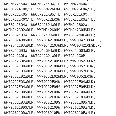
WW65M224K0W; WW65M224K0W/TL; WW65M224K0X;
WW65M224K0X/TL; WW65M226L0A; WW65M226L0A/TL;
WW65R22EK0S; WW65R22EK0S/TL; WW65R22EK0X;
WW65R22EK0X/TL; WW65R22EKSW; WW65R22EKSW/TL;
WW6EJ42604W; WW6EJ42604WDLP; WW6MJ42602W;
WW6MJ42602WDLP; WW6MJ4260HS; WW6MJ4260HSDLP;
WW70J3240JW; WW70J3240JWDLP; WW70J3240LWDLP;
WW70J3240NSDLP; WW70J4210HWDLD; WW70J4210HWDLP;
WW70J4210JWDLD; WW70J4210JWDLP; WW70J4210NSDLP;
WW70J42G03W; WW70J42G03WDLD; WW70J42G03WDLP;
WW70J42G0LW; WW70J42G0LWDLP; WW70J42G0P;
WW70J42G0PWDLP; WW70J5210HSDLP; WW70J5210HW;
WW70J5210HWDLD; WW70J5210HWDLP; WW70J5210JW;
WW70J5210JWDLD; WW70J5210JWDLP; WW70J52E02W;
WW70J52E02WDLD; WW70J52E02WDLP; WW70J52E03W;
WW70J52E03WDLP; WW70J52E04W; WW70J52E04WDLD;
WW70J52E04WDLP; WW70J52E0HS; WW70J52E0HSDLD;
WW70J52E0HSDLP; WW70J52E0HW; WW70J52E0HWDLD;
WW70J52E0HWDLP; WW70J52E0JW; WW70J52E0JWDLD;
WW70J52E0JWDLP; WW70J6210DS; WW70J6210DS/LD;
WW70J6210DS/LP; WW70J6210DW; WW70J6210DW/LD;
WW70J6210DW/LP; WW70J6210FW; WW70J6210FW/LP;