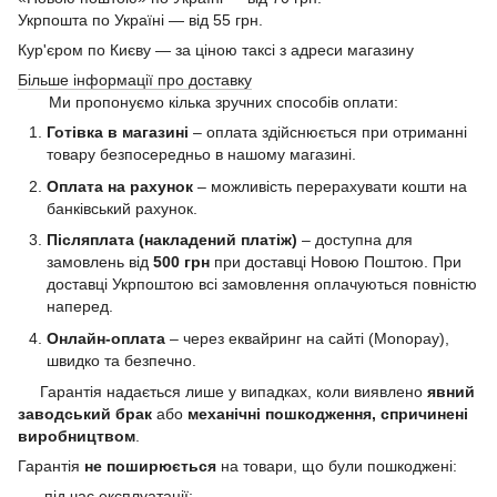
Укрпошта по Україні — від 55 грн.
Кур'єром по Києву — за ціною таксі з адреси магазину
Більше інформації про доставку
Ми пропонуємо кілька зручних способів оплати:
Готівка в магазині
– оплата здійснюється при отриманні
товару безпосередньо в нашому магазині.
Оплата на рахунок
– можливість перерахувати кошти на
банківський рахунок.
Післяплата (накладений платіж)
– доступна для
замовлень від
500 грн
при доставці Новою Поштою. При
доставці Укрпоштою всі замовлення оплачуються повністю
наперед.
Онлайн-оплата
– через еквайринг на сайті (Monopay),
швидко та безпечно.
Гарантія надається лише у випадках, коли виявлено
явний
заводський брак
або
механічні пошкодження, спричинені
виробництвом
.
Гарантія
не поширюється
на товари, що були пошкоджені:
під час експлуатації;