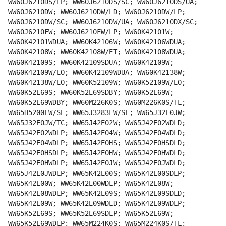
WW60J6210DS/LP; WW60J6210DS/SC; WW60J6210DS/UA;
WW60J6210DW; WW60J6210DW/LD; WW60J6210DW/LP;
WW60J6210DW/SC; WW60J6210DW/UA; WW60J6210DX/SC;
WW60J6210FW; WW60J6210FW/LP; WW60K42101W;
WW60K42101WDUA; WW60K42106W; WW60K42106WDUA;
WW60K42108W; WW60K42108W/ET; WW60K42108WDUA;
WW60K42109S; WW60K42109SDUA; WW60K42109W;
WW60K42109W/EO; WW60K42109WDUA; WW60K42138W;
WW60K42138W/EO; WW60K52109W; WW60K52109W/EO;
WW60K52E69S; WW60K52E69SDBY; WW60K52E69W;
WW60K52E69WDBY; WW60M226K0S; WW60M226K0S/TL;
WW65H5200EW/SE; WW65J3283LW/SE; WW65J32E0JW;
WW65J32E0JW/TC; WW65J42E02W; WW65J42E02WDLD;
WW65J42E02WDLP; WW65J42E04W; WW65J42E04WDLD;
WW65J42E04WDLP; WW65J42E0HS; WW65J42E0HSDLD;
WW65J42E0HSDLP; WW65J42E0HW; WW65J42E0HWDLD;
WW65J42E0HWDLP; WW65J42E0JW; WW65J42E0JWDLD;
WW65J42E0JWDLP; WW65K42E00S; WW65K42E00SDLP;
WW65K42E00W; WW65K42E00WDLP; WW65K42E08W;
WW65K42E08WDLP; WW65K42E09S; WW65K42E09SDLD;
WW65K42E09W; WW65K42E09WDLD; WW65K42E09WDLP;
WW65K52E69S; WW65K52E69SDLP; WW65K52E69W;
WW65K52E69WDLP; WW65M224K0S; WW65M224K0S/TL;