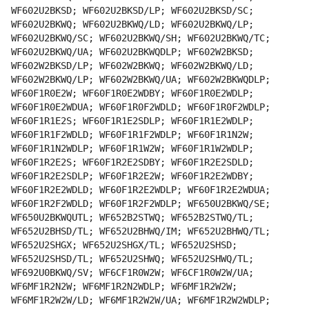
WF602U2BKSD; WF602U2BKSD/LP; WF602U2BKSD/SC;
WF602U2BKWQ; WF602U2BKWQ/LD; WF602U2BKWQ/LP;
WF602U2BKWQ/SC; WF602U2BKWQ/SH; WF602U2BKWQ/TC;
WF602U2BKWQ/UA; WF602U2BKWQDLP; WF602W2BKSD;
WF602W2BKSD/LP; WF602W2BKWQ; WF602W2BKWQ/LD;
WF602W2BKWQ/LP; WF602W2BKWQ/UA; WF602W2BKWQDLP;
WF60F1R0E2W; WF60F1R0E2WDBY; WF60F1R0E2WDLP;
WF60F1R0E2WDUA; WF60F1R0F2WDLD; WF60F1R0F2WDLP;
WF60F1R1E2S; WF60F1R1E2SDLP; WF60F1R1E2WDLP;
WF60F1R1F2WDLD; WF60F1R1F2WDLP; WF60F1R1N2W;
WF60F1R1N2WDLP; WF60F1R1W2W; WF60F1R1W2WDLP;
WF60F1R2E2S; WF60F1R2E2SDBY; WF60F1R2E2SDLD;
WF60F1R2E2SDLP; WF60F1R2E2W; WF60F1R2E2WDBY;
WF60F1R2E2WDLD; WF60F1R2E2WDLP; WF60F1R2E2WDUA;
WF60F1R2F2WDLD; WF60F1R2F2WDLP; WF650U2BKWQ/SE;
WF650U2BKWQUTL; WF652B2STWQ; WF652B2STWQ/TL;
WF652U2BHSD/TL; WF652U2BHWQ/IM; WF652U2BHWQ/TL;
WF652U2SHGX; WF652U2SHGX/TL; WF652U2SHSD;
WF652U2SHSD/TL; WF652U2SHWQ; WF652U2SHWQ/TL;
WF692U0BKWQ/SV; WF6CF1R0W2W; WF6CF1R0W2W/UA;
WF6MF1R2N2W; WF6MF1R2N2WDLP; WF6MF1R2W2W;
WF6MF1R2W2W/LD; WF6MF1R2W2W/UA; WF6MF1R2W2WDLP;