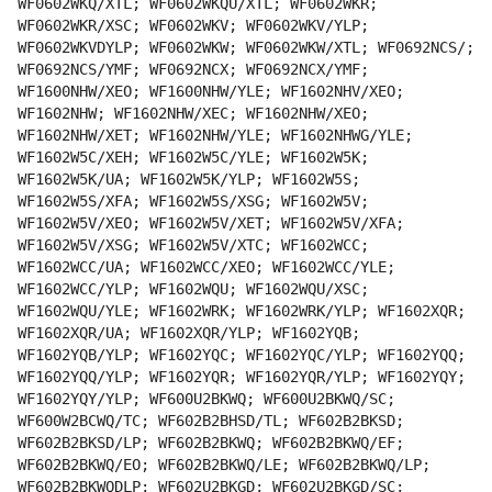
WF0602WKQ/XTL; WF0602WKQU/XTL; WF0602WKR;
WF0602WKR/XSC; WF0602WKV; WF0602WKV/YLP;
WF0602WKVDYLP; WF0602WKW; WF0602WKW/XTL; WF0692NCS/;
WF0692NCS/YMF; WF0692NCX; WF0692NCX/YMF;
WF1600NHW/XEO; WF1600NHW/YLE; WF1602NHV/XEO;
WF1602NHW; WF1602NHW/XEC; WF1602NHW/XEO;
WF1602NHW/XET; WF1602NHW/YLE; WF1602NHWG/YLE;
WF1602W5C/XEH; WF1602W5C/YLE; WF1602W5K;
WF1602W5K/UA; WF1602W5K/YLP; WF1602W5S;
WF1602W5S/XFA; WF1602W5S/XSG; WF1602W5V;
WF1602W5V/XEO; WF1602W5V/XET; WF1602W5V/XFA;
WF1602W5V/XSG; WF1602W5V/XTC; WF1602WCC;
WF1602WCC/UA; WF1602WCC/XEO; WF1602WCC/YLE;
WF1602WCC/YLP; WF1602WQU; WF1602WQU/XSC;
WF1602WQU/YLE; WF1602WRK; WF1602WRK/YLP; WF1602XQR;
WF1602XQR/UA; WF1602XQR/YLP; WF1602YQB;
WF1602YQB/YLP; WF1602YQC; WF1602YQC/YLP; WF1602YQQ;
WF1602YQQ/YLP; WF1602YQR; WF1602YQR/YLP; WF1602YQY;
WF1602YQY/YLP; WF600U2BKWQ; WF600U2BKWQ/SC;
WF600W2BCWQ/TC; WF602B2BHSD/TL; WF602B2BKSD;
WF602B2BKSD/LP; WF602B2BKWQ; WF602B2BKWQ/EF;
WF602B2BKWQ/EO; WF602B2BKWQ/LE; WF602B2BKWQ/LP;
WF602B2BKWQDLP; WF602U2BKGD; WF602U2BKGD/SC;