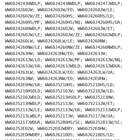
WW60J4243HWDLP; WW60J4243NWDLP; WW60J4247JWDLP;
WW60J42602W; WW60J42602W/EO; WW60J42602W/LE;
WW60J42602W/ZE; WW60J4260HS; WW60J4260HS/LD;
WW60J4260HS/MF; WW60J4260HS/NQ; WW60J4260HS/UA;
WW60J4260HWDLP; WW60J4260JW; WW60J4260JW/ET;
WW60J4260JW/LE; WW60J4260JW/ZE; WW60J4260JWDLP;
WW60J4260LW; WW60J4260LW/LE; WW60J4260NW;
WW60J4260NW/LE; WW60J4260NW/ZE; WW60J4260NWDLP;
WW60J4263HW; WW60J4263HW/EO; WW60J4263JW;
WW60J4263JW/LD; WW60J4263JW/MF; WW60J4263JW/NQ;
WW60J4263JW/UA; WW60J4263JWDLD; WW60J4263JWDUA;
WW60J4263LW; WW60J4263LW/EO; WW60J4263LW/UA;
WW60J4263NW; WW60J4263NW/EO; WW60J42E0HW;
WW60J42E0HW/UA; WW60J5210HS; WW60J5210HS/LD;
WW60J5210HSDLD; WW60J5210JW; WW60J5210JW/LD;
WW60J5210JWDLD; WW60J5213HSDLP; WW60J5213HW;
WW60J5213HWDLP; WW60J5213JW; WW60J5213JW/ET;
WW60J5213JW/LE; WW60J5213JW/UA; WW60J5213JWDLP;
WW60J5213LWDLP; WW60J5217JW; WW60J5217JW/UA;
WW60J5217JWDUA; WW60J5280HS/SC; WW60J5283JW/SC;
WW60J52E02W; WW60J52E02WDBY; WW60J52E0HW;
WW60J52E0HWDBY; WW60J6210DS; WW60J6210DS/LD;