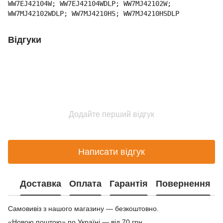
WW7EJ42104W; WW7EJ42104WDLP; WW7MJ42102W;
WW7MJ42102WDLP; WW7MJ4210HS; WW7MJ4210HSDLP
Відгуки
Додайте перший відгук
Написати відгук
Доставка
Оплата
Гарантія
Повернення
Самовивіз з нашого магазину — безкоштовно.
«Новою поштою» по Україні — від 70 грн.