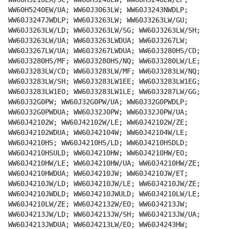
WW60H5240EW/UA; WW60J3063LW; WW60J3243NWDLP;
WW60J3247JWDLP; WW60J3263LW; WW60J3263LW/GU;
WW60J3263LW/LD; WW60J3263LW/SG; WW60J3263LW/SH;
WW60J3263LW/UA; WW60J3263LWDUA; WW60J3267LW;
WW60J3267LW/UA; WW60J3267LWDUA; WW60J3280HS/CD;
WW60J3280HS/MF; WW60J3280HS/NQ; WW60J3280LW/LE;
WW60J3283LW/CD; WW60J3283LW/MF; WW60J3283LW/NQ;
WW60J3283LW/SH; WW60J3283LW1EE; WW60J3283LW1EG;
WW60J3283LW1EO; WW60J3283LW1LE; WW60J3287LW/GG;
WW60J32G0PW; WW60J32G0PW/UA; WW60J32G0PWDLP;
WW60J32G0PWDUA; WW60J32J0PW; WW60J32J0PW/UA;
WW60J42102W; WW60J42102W/LE; WW60J42102W/ZE;
WW60J42102WDUA; WW60J42104W; WW60J42104W/LE;
WW60J4210HS; WW60J4210HS/LD; WW60J4210HSDLD;
WW60J4210HSULD; WW60J4210HW; WW60J4210HW/EO;
WW60J4210HW/LE; WW60J4210HW/UA; WW60J4210HW/ZE;
WW60J4210HWDUA; WW60J4210JW; WW60J4210JW/ET;
WW60J4210JW/LD; WW60J4210JW/LE; WW60J4210JW/ZE;
WW60J4210JWDLD; WW60J4210JWULD; WW60J4210LW/LE;
WW60J4210LW/ZE; WW60J42132W/EO; WW60J4213JW;
WW60J4213JW/LD; WW60J4213JW/SH; WW60J4213JW/UA;
WW60J4213JWDUA; WW60J4213LW/EO; WW60J4243HW;