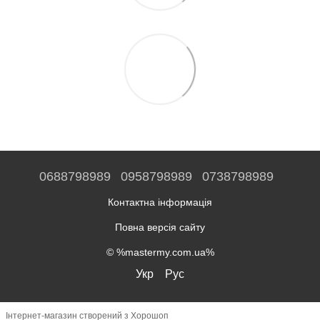
0688798989
0958798989
0738798989
Контактна інформація
Повна версія сайту
© %mastermy.com.ua%
Укр
Рус
Інтернет-магазин створений з Хорошоп