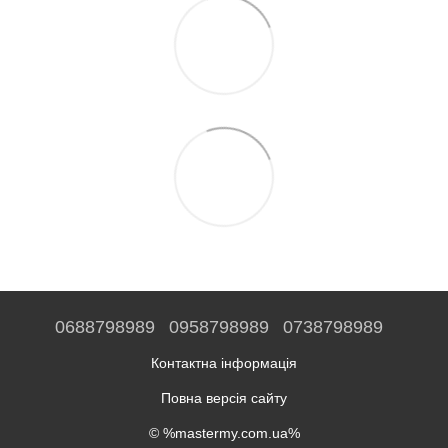
0688798989
0958798989
0738798989
Контактна інформація
Повна версія сайту
© %mastermy.com.ua%