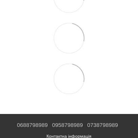
0688798989
0958798989
0738798989
Контактна інформація