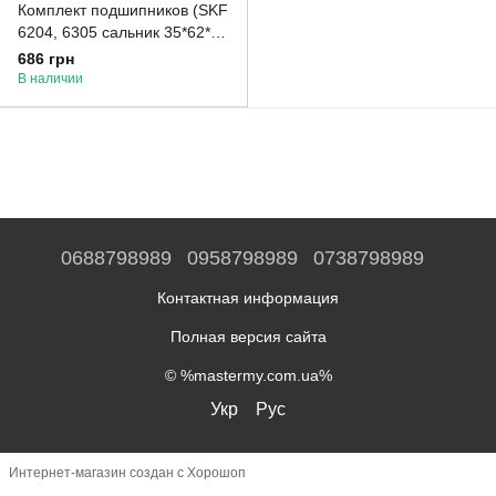
Комплект подшипников (SKF
6204, 6305 сальник 35*62*10
WLK) для стиральной
686 грн
машины ARDO
В наличии
0688798989
0958798989
0738798989
Контактная информация
Полная версия сайта
© %mastermy.com.ua%
Укр
Рус
Интернет-магазин создан с Хорошоп