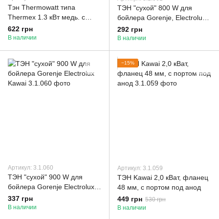
Тэн Thermowatt типа
ТЭН "сухой" 800 W для
Thermex 1.3 кВт медь. с
бойлера Gorenje, Electrolux
трубками под 2 термостата
KANETA
622 грн
292 грн
В наличии
В наличии
−15%
Артикул: 3.1.060
Артикул: 3.1.059
ТЭН "сухой" 900 W для
ТЭН Kawai 2,0 кВат, фланец
бойлера Gorenje Electrolux
48 мм, c портом под анод
Kawai
337 грн
449 грн
530 грн
В наличии
В наличии