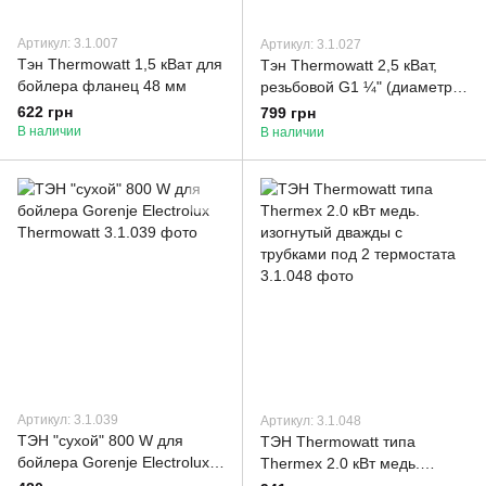
Артикул: 3.1.007
Артикул: 3.1.027
Тэн Thermowatt 1,5 кВат для
Тэн Thermowatt 2,5 кВат,
бойлера фланец 48 мм
резьбовой G1 ¼" (диаметр
резьбы 42 мм.), c портом
622 грн
799 грн
под анод для бойлера
В наличии
В наличии
Артикул: 3.1.039
Артикул: 3.1.048
ТЭН "сухой" 800 W для
ТЭН Thermowatt типа
бойлера Gorenje Electrolux
Thermex 2.0 кВт медь.
Thermowatt
изогнутый дважды с