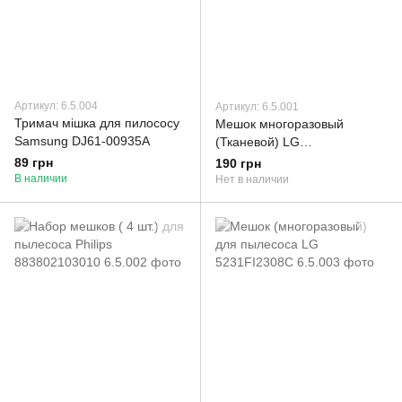
Артикул: 6.5.004
Артикул: 6.5.001
Тримач мішка для пилососу
Мешок многоразовый
Samsung DJ61-00935A
(Тканевой) LG
5231FI2024H(G)
89 грн
190 грн
В наличии
Нет в наличии