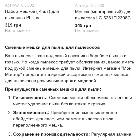
Артикул: 6.5.002
Артикул: 6.5.003
Набор мешков ( 4 шт.) для
Мешок (многоразовый) для
пылесоса Philips
пылесоса LG 5231FI2308C
883802103010
319 грн
149 грн
Нет в наличии
Нет в наличии
Сменные мешки для пыли, для пылесосов
Ваш пылесос - ваш надежный союзник в борьбе с пылью и
грязью. Но когда пылесос требует обслуживания, важно иметь
под рукой сменные мешки для пыли. Интернет магазин "Мой
Мастер" предлагает широкий ассортимент сменных мешков
для пылесосов различных марок и моделей.
Преимущества сменных мешков для пыли:
Гигиеничность:
Сменные мешки обеспечивают легкое и
чистое удаление пыли без контакта с грязью.
Экономичность:
Приобретение сменных мешков
обойдется дешевле, чем ремонт пылесоса из-за
переполненного мешка.
Сохранение производительности:
Регулярная замена