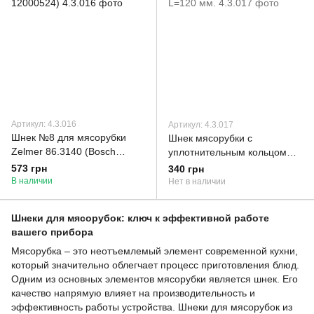
Артикул: 4.3.016
Артикул: 4.3.017
Шнек №8 для мясорубки
Шнек мясорубки с
Zelmer 86.3140 (Bosch
уплотнительным кольцом
12000524)
L=120 мм.
573 грн
340 грн
В наличии
Нет в наличии
Шнеки для мясорубок: ключ к эффективной работе
вашего прибора
Мясорубка – это неотъемлемый элемент современной кухни,
который значительно облегчает процесс приготовления блюд.
Одним из основных элементов мясорубки является шнек. Его
качество напрямую влияет на производительность и
эффективность работы устройства. Шнеки для мясорубок из