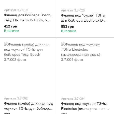
Артикул: 3.7.019
Артикул: 3.7.020
Фланец для бойлера Bosch,
Фланец под "сухие" ТЭНы
Tesy, HI-Therm D-135m, 6
для бойлера Electrolux D-
отверстий под ТЭН на
95мм, L-420/445мм
412 грн
853 грн
фланце Ø48мм.
В наличии
В наличии
Артикул: 3.7.002
Артикул: 3.7.004
Фланец (колба) длинная под
Фланец под «сухие» ТЭНы
«сухие» ТЭНы для бойлеров
Electrolux (эмалированная
Tesy, Bosch
сталь)