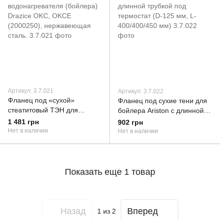
Артикул: 3.7.021
Артикул: 3.7.022
Фланец под «сухой»
Фланец под сухие тени для
стеатитовый ТЭН для
бойлера Ariston с длинной
водонагревателя (бойлера)
трубкой под термостат (D-
1 481 грн
902 грн
Drazice OKC, OKCE
125 мм, L-400/400/450 мм)
Нет в наличии
Нет в наличии
(2000250), нержавеющая
сталь.
Показать еще 1 товар
Назад
Вперед
1
из 2