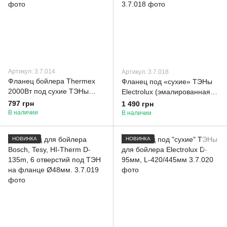
Артикул: 3.7.014
Артикул: 3.7.018
Фланец бойлера Thermex
Фланец под «сухие» ТЭНы
2000Вт под сухие ТЭНы
Electrolux (эмалированная
D=63 мм (нержавейка)
сталь) в коробке SKL
797 грн
1 490 грн
длиной 425 мм.
50266820005
В наличии
В наличии
НОВИНКА
НОВИНКА