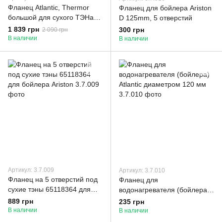
Фланец Atlantic, Thermor
Фланец для бойлера Ariston
большой для сухого ТЭНа
D 125mm, 5 отверстий
2.0 кВат (MO 00100 T Atl)
1 839 грн
300 грн
2 090 грн
В наличии
В наличии
Артикул: 3.7.009
Артикул: 3.7.010
Фланец на 5 отверстий под
Фланец для
сухие тэны 65118364 для
водонагревателя (бойлера)
бойлера Ariston
Atlantic диаметром 120 мм
889 грн
235 грн
В наличии
В наличии