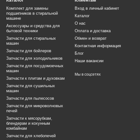
Каталог
Клиентам
Комплект для замены
Вход в личный кабинет
ия
, которые приводят к деформации или поломке пластин.
подшипников в стиральной
Каталог
тся после стирки или цикл не запускается — это признак неисправн
машине
О нас
Аксессуары и средства для
бытовой техники
Оплата и доставка
ка?
Запчасти для стиральных
Обмен и возврат
машин
ь выполнена самостоятельно или мастером. Основные шаги:
Контактная информация
Запчасти для бойлеров
манжету, ослабив хомут.
Блог
Запчасти для холодильников
Наши вакансии
около замка.
Запчасти для посудомоечных
машин
изм и отсоединить провода.
Мы в соцсетях
Запчасти к плитам и духовкам
мок и зафиксировать его на месте.
Запчасти для сушильных
машин
овести тестовую стирку.
Запчасти для пылесосов
 для стиральной машины?
Запчасти для микроволновых
Мой мастер»
вы легко найдете замок люка для стиральной машины
печей
 оплаты и организуют доставку по всей Украине. Также доступны у
Запчасти к мясорубкам,
блендерам и кохунным
комбайнам
Запчасти для хлебопечей