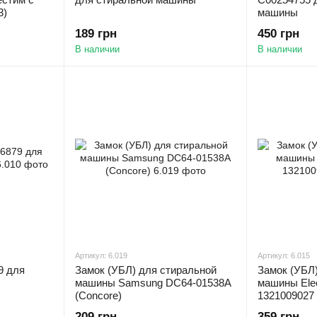
3)
машины
189 грн
450 грн
В наличии
В наличии
Артикул: 6.019
Артикул: 6.015
9 для
Замок (УБЛ) для стиральной
Замок (УБЛ
машины Samsung DC64-01538A
машины Elec
(Concore)
1321009027
209 грн
359 грн