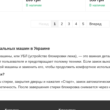
В наличии
В наличии
Назад
1
2
3
4
5
Вперед
ральных машин в Украине
ашины, или УБЛ (устройство блокировки люка), — это важная дет
 пользователя и предотвращает поломку техники. Если замок выход
ой машины и заменить его, чтобы продолжить комфортное использ
ка?
стирки, закрытия дверцы и нажатия «Старт», замок автоматически
етичность. После завершения стирки блокировка снимается через н
а
а из строя:
ластин
внутри устройства.