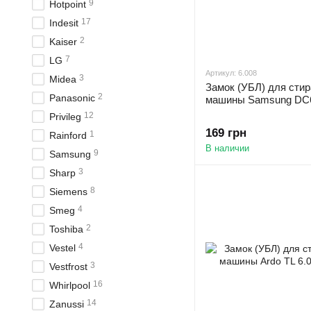
9
Hotpoint
17
Indesit
2
Kaiser
7
LG
Артикул: 6.008
3
Midea
Замок (УБЛ) для сти
2
Panasonic
машины Samsung DC
12
Privileg
169 грн
1
Rainford
В наличии
9
Samsung
3
Sharp
8
Siemens
4
Smeg
2
Toshiba
4
Vestel
3
Vestfrost
16
Whirlpool
14
Zanussi