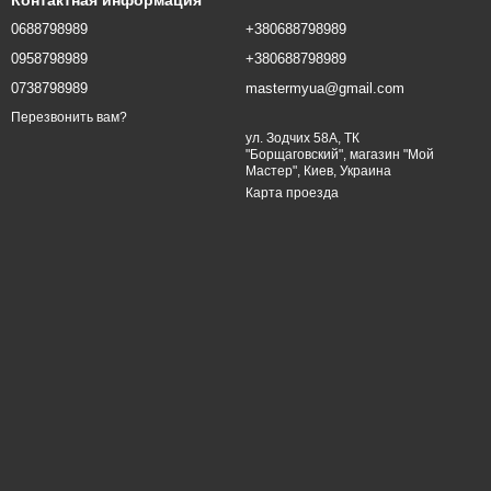
Контактная информация
0688798989
+380688798989
0958798989
+380688798989
ости замка. Важно обратиться к мастеру для диагностики и
0738798989
mastermyua@gmail.com
Перезвонить вам?
ул. Зодчих 58А, ТК
"Борщаговский", магазин "Мой
Мастер", Киев, Украина
Карта проезда
 под нужную модель. Менеджеры помогут с выбором,
слуги установки и сервисного обслуживания.