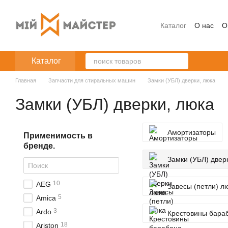
Перейти к основному контенту
Каталог
О нас
О
Каталог
Главная
Запчасти для стиральных машин
Замки (УБЛ) дверки, люка
Замки (УБЛ) дверки, люка
Амортизаторы
Применимость в
бренде.
Замки (УБЛ) двер
10
AEG
Завесы (петли) л
5
Amica
3
Ardo
Крестовины бара
18
Ariston