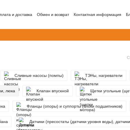
плата и доставка
Обмен и возврат
Контактная информация
Б
С
Сливные насосы (помпы)
ТЭНы, нагреватели
ки, люка
Клапан впускной
Щетки угольные (ще
юка
Фланцы (опоры) и суппорты (блоки подшипников)
бана
Датчики (пресостаты (датчики уровня воды), датчик