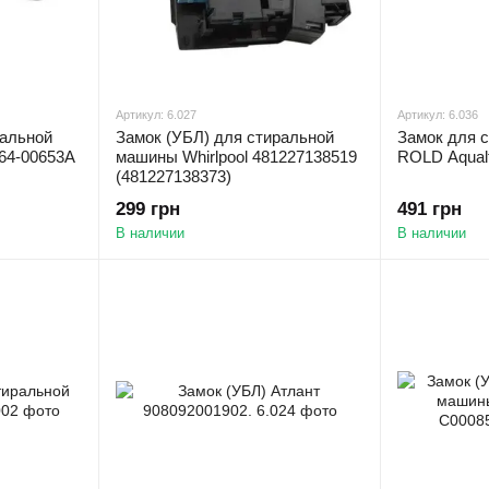
Артикул: 6.027
Артикул: 6.036
ральной
Замок (УБЛ) для стиральной
Замок для 
64-00653A
машины Whirlpool 481227138519
ROLD Aqual
(481227138373)
299 грн
491 грн
В наличии
В наличии