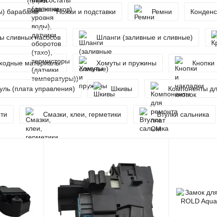
ы) барабана
Ножки и подставки
Ремни
Конденс
ы сливных насосов
Шланги (заливные и сливные)
сходные материалы
Хомуты и пружины
Кнопки 
ль (плата управления)
Шкивы
Компоненты дл
сти
Смазки, клеи, герметики
Втулки сальника