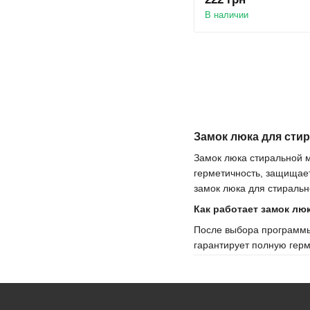
В наличии
Замок люка для сти
Замок люка стиральной м
герметичность, защищает
замок люка для стиральн
Как работает замок лю
После выбора программы 
гарантирует полную герм
Причины поломки замк
Основные причины выход
Износ контактных п