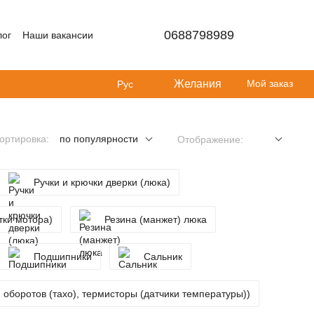
0688798989
лог
Наши вакансии
Желания
Мой заказ
Рус
ортировка:
по популярности
Отображение:
Ручки и крючки дверки (люка)
тки мотора)
Резина (манжет) люка
Подшипники
Сальник
и оборотов (тахо), термисторы (датчики температуры))