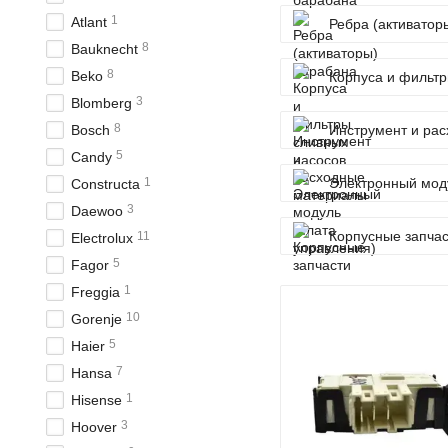
1
Atlant
Ребра (активатор
8
Bauknecht
8
Beko
Корпуса и фильтр
3
Blomberg
8
Bosch
Инструмент и ра
5
Candy
1
Электронный моду
Constructa
3
Daewoo
Корпусные запча
11
Electrolux
5
Fagor
1
Freggia
10
Gorenje
5
Haier
7
Hansa
1
Hisense
3
Hoover