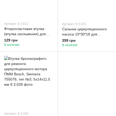
Артикул: 8.3.013
Артикул: 8.3.015
Фторопластовая втулка
Сальник циркуляционного
(втулка скольжения) для
насоса 10*30*18 для
циркуляционного мотора
посудомоечной машины
129 грн
359 грн
ПММ Indesit, Ariston
Bosch 65548
В наличии
В наличии
Артикул: 8.3.028