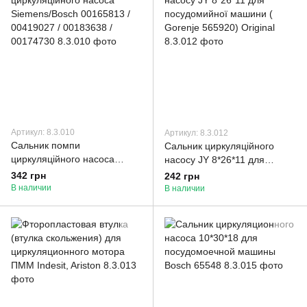
Артикул: 8.3.010
Артикул: 8.3.012
Сальник помпи
Сальник циркуляційного
циркуляційного насоса
насосу JY 8*26*11 для
Siemens/Bosch 00165813 /
посудомийної машини (
342 грн
242 грн
00419027 / 00183638 /
Gorenje 565920) Original
В наличии
В наличии
00174730