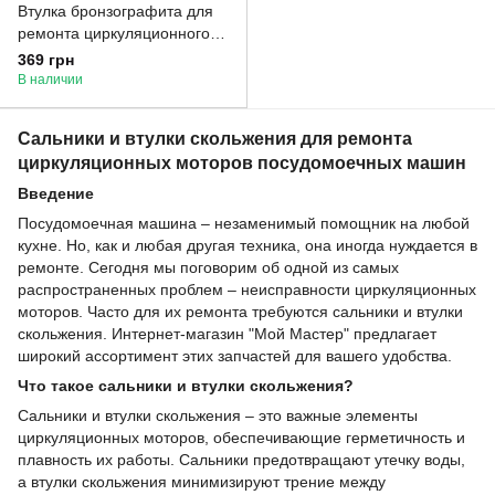
Втулка бронзографита для
ремонта циркуляционного
мотора ПММ Bosch,
369 грн
Siemens 755078, тип №3,
В наличии
5х14х11,5 мм
Сальники и втулки скольжения для ремонта
циркуляционных моторов посудомоечных машин
Введение
Посудомоечная машина – незаменимый помощник на любой
кухне. Но, как и любая другая техника, она иногда нуждается в
ремонте. Сегодня мы поговорим об одной из самых
распространенных проблем – неисправности циркуляционных
моторов. Часто для их ремонта требуются сальники и втулки
скольжения. Интернет-магазин "Мой Мастер" предлагает
широкий ассортимент этих запчастей для вашего удобства.
Что такое сальники и втулки скольжения?
Сальники и втулки скольжения – это важные элементы
циркуляционных моторов, обеспечивающие герметичность и
плавность их работы. Сальники предотвращают утечку воды,
а втулки скольжения минимизируют трение между