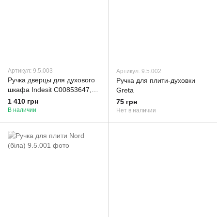
Артикул: 9.5.003
Артикул: 9.5.002
Ручка дверцы для духового
Ручка для плити-духовки
шкафа Indesit C00853647,
Greta
Whirlpool 488000853647
1 410 грн
75 грн
В наличии
Нет в наличии