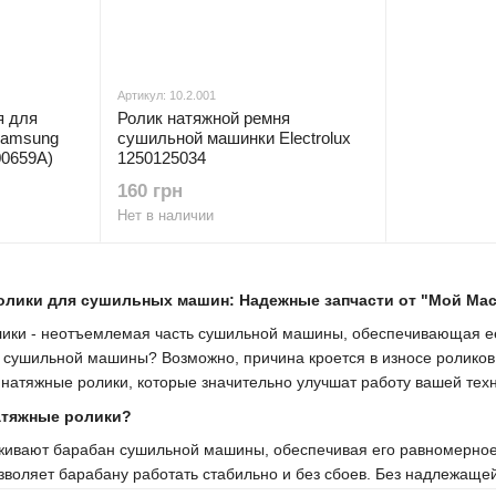
Артикул: 10.2.001
я для
Ролик натяжной ремня
Samsung
сушильной машинки Electrolux
0659A)
1250125034
160 грн
Нет в наличии
олики для сушильных машин: Надежные запчасти от "Мой Мас
ики - неотъемлемая часть сушильной машины, обеспечивающая её 
 сушильной машины? Возможно, причина кроется в износе роликов
натяжные ролики, которые значительно улучшат работу вашей техн
атяжные ролики?
ивают барабан сушильной машины, обеспечивая его равномерное 
зволяет барабану работать стабильно и без сбоев. Без надлежащ