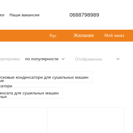
0688798989
лог
Наши вакансии
Желания
Мой заказ
Рус
ортировка:
по популярности
Отображение:
усковые конденсатори для сушильных машин
денсата для сушильных машин