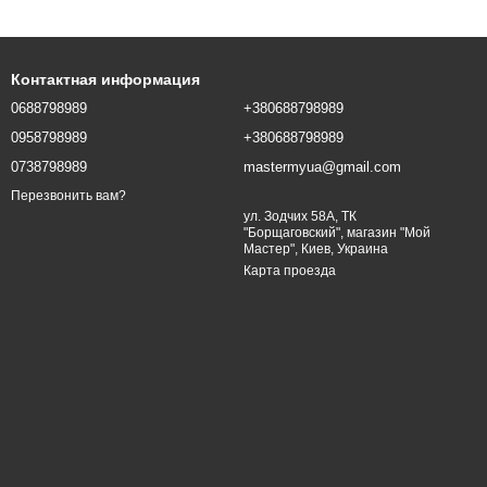
чивает их долгую работу.
Контактная информация
0688798989
+380688798989
0958798989
+380688798989
0738798989
mastermyua@gmail.com
Перезвонить вам?
ул. Зодчих 58А, ТК
й сушильной машины. Подарите своей технике новую жизнь с
"Борщаговский", магазин "Мой
Мастер", Киев, Украина
 в надёжности наших товаров.
Карта проезда