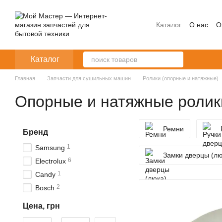
Перейти к основному контенту
Каталог
О нас
О
Каталог
Главная
Запчасти для сушильных машин
Ролики (опорные и натяжные)
Опорные и натяжные ролик
Ремни
Бренд
1
Samsung
Замки дверцы (л
6
Electrolux
1
Candy
2
Bosch
Цена, грн
От Цена, грн
До Цена, грн