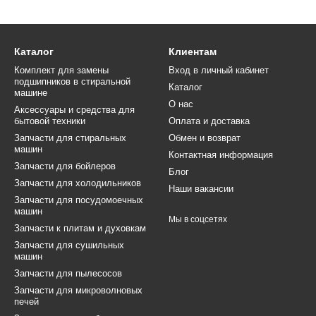
ки или даже перестать работать совсем.
у нас:
Все наши запчасти изготовлены из прочных материалов, что обеспе
Каталог
Клиентам
 предлагаем ролики для разных моделей сушильных машин.
Комплект для замены
Вход в личный кабинет
подшипников в стиральной
:
Наши цены позволяют сэкономить без потери качества.
Каталог
машине
О нас
Заказывайте сейчас и получайте ролики уже на следующий день.
Аксессуары и средства для
бытовой техники
Оплата и доставка
 ролики именно сейчас?
Запчасти для стиральных
Обмен и возврат
машин
ков на новые поможет избежать дорогого ремонта или замены все
Контактная информация
Запчасти для бойлеров
пчастями! Не откладывайте, заказывайте уже сегодня и убедитесь
Блог
Запчасти для холодильников
апчасти для своей сушильной машины уже сейчас!
Наши вакансии
Запчасти для посудомоечных
машин
Мы в соцсетях
Запчасти к плитам и духовкам
Запчасти для сушильных
машин
Запчасти для пылесосов
Запчасти для микроволновых
печей