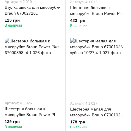
Артикул: 4.2.010
Артикул: 4.1.012
Втулка шнека для мясорубки
Шестерня большая к
Braun 67002718
мясорубке Braun Power Plus
совместимая с оригиналом
67000898 Original
125 грн
423 грн
В наличии
В наличии
Артикул: 4.1.026
Артикул: 4.1.027
Шестерня большая к
Шестерня малая для
мясорубке Braun Power Plus
мясорубки Braun 67001026
67000898.
зубьев 10/27
139 грн
178 грн
В наличии
В наличии