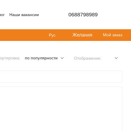
0688798989
лог
Наши вакансии
Желания
Мой заказ
Рус
ортировка:
по популярности
Отображение: