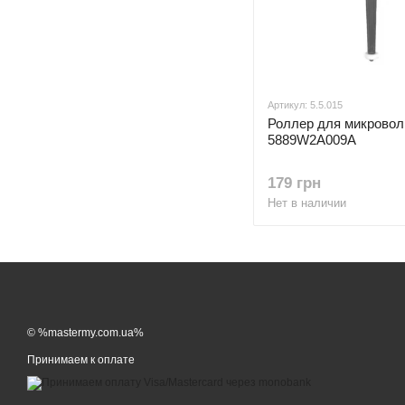
Артикул: 5.5.015
Роллер для микровол
5889W2A009A
179 грн
Нет в наличии
© %mastermy.com.ua%
Принимаем к оплате