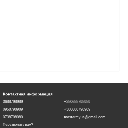
Контактная информация
0688798989
+380688798989
0958798989
+380688798989
0738798989
mastermyua@gmail.com
Перезвонить вам?