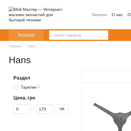
Перейти к основному контенту
Каталог
О нас
О
Каталог
Главная
Hans
Hans
Раздел
1
Тарелки
Цена, грн
От Цена, грн
До Цена, грн
OK