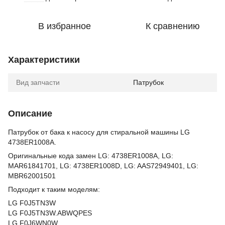
В избранное
К сравнению
Характеристики
Вид запчасти
Патрубок
Описание
Патрубок от бака к насосу для стиральной машины LG
4738ER1008A.
Оригинальные кода замен LG: 4738ER1008A, LG:
MAR61841701, LG: 4738ER1008D, LG: AAS72949401, LG:
MBR62001501
Подходит к таким моделям:
LG F0J5TN3W
LG F0J5TN3W.ABWQPES
LG F0J6WN0W