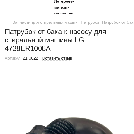
Запчасти для стиральных машин
Патрубки
Патрубок от ба
Патрубок от бака к насосу для
стиральной машины LG
4738ER1008A
Артикул:
21.0022
Оставить отзыв