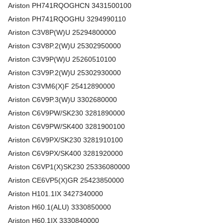
Ariston
PH741RQOGHCN
3431500100
Ariston
PH741RQOGHU
3294990110
Ariston
C3V8P(W)U
25294800000
Ariston
C3V8P.2(W)U
25302950000
Ariston
C3V9P(W)U
25260510100
Ariston
C3V9P.2(W)U
25302930000
Ariston
C3VM6(X)F
25412890000
Ariston
C6V9P.3(W)U
3302680000
Ariston
C6V9PW/SK230
3281890000
Ariston
C6V9PW/SK400
3281900100
Ariston
C6V9PX/SK230
3281910100
Ariston
C6V9PX/SK400
3281920000
Ariston
C6VP1(X)SK230
25336080000
Ariston
CE6VP5(X)GR
25423850000
Ariston
H101.1IX
3427340000
Ariston
H60.1(ALU)
3330850000
Ariston
H60.1IX
3330840000