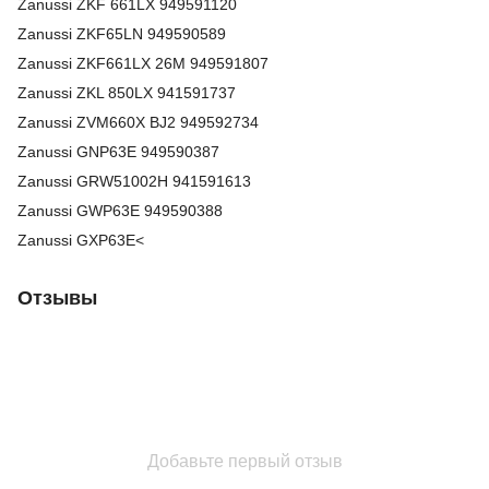
Zanussi
ZKF 661LX
949591120
Zanussi
ZKF65LN
949590589
Zanussi
ZKF661LX 26M
949591807
Zanussi
ZKL 850LX
941591737
Zanussi
ZVM660X BJ2
949592734
Zanussi
GNP63E
949590387
Zanussi
GRW51002H
941591613
Zanussi
GWP63E
949590388
Zanussi
GXP63E<
Отзывы
Добавьте первый отзыв