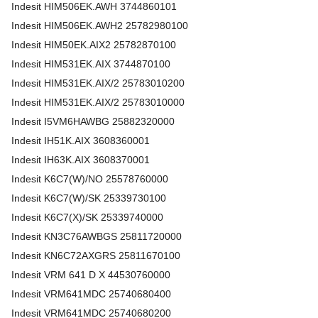
Indesit
HIM506EK.AWH
3744860101
Indesit
HIM506EK.AWH2
25782980100
Indesit
HIM50EK.AIX2
25782870100
Indesit
HIM531EK.AIX
3744870100
Indesit
HIM531EK.AIX/2
25783010200
Indesit
HIM531EK.AIX/2
25783010000
Indesit
I5VM6HAWBG
25882320000
Indesit
IH51K.AIX
3608360001
Indesit
IH63K.AIX
3608370001
Indesit
K6C7(W)/NO
25578760000
Indesit
K6C7(W)/SK
25339730100
Indesit
K6C7(X)/SK
25339740000
Indesit
KN3C76AWBGS
25811720000
Indesit
KN6C72AXGRS
25811670100
Indesit
VRM 641 D X
44530760000
Indesit
VRM641MDC
25740680400
Indesit
VRM641MDC
25740680200