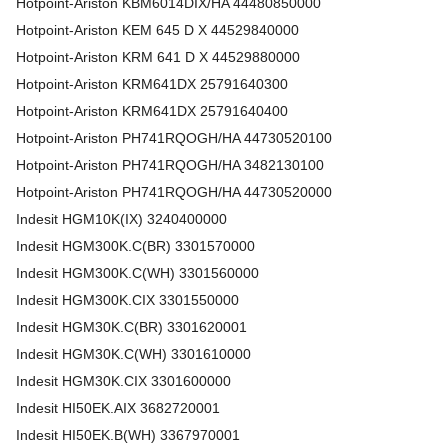
Hotpoint-Ariston
KBM6014DIX/HA
44480850000
Hotpoint-Ariston
KEM 645 D X
44529840000
Hotpoint-Ariston
KRM 641 D X
44529880000
Hotpoint-Ariston
KRM641DX
25791640300
Hotpoint-Ariston
KRM641DX
25791640400
Hotpoint-Ariston
PH741RQOGH/HA
44730520100
Hotpoint-Ariston
PH741RQOGH/HA
3482130100
Hotpoint-Ariston
PH741RQOGH/HA
44730520000
Indesit
HGM10K(IX)
3240400000
Indesit
HGM300K.C(BR)
3301570000
Indesit
HGM300K.C(WH)
3301560000
Indesit
HGM300K.CIX
3301550000
Indesit
HGM30K.C(BR)
3301620001
Indesit
HGM30K.C(WH)
3301610000
Indesit
HGM30K.CIX
3301600000
Indesit
HI50EK.AIX
3682720001
Indesit
HI50EK.B(WH)
3367970001