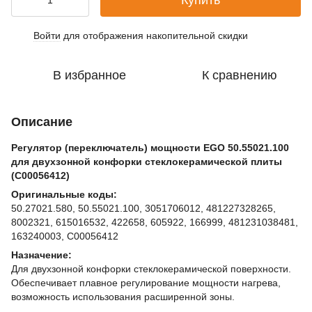
Купить
Войти
для отображения накопительной скидки
%
В избранное
К сравнению
Описание
Регулятор (переключатель) мощности EGO 50.55021.100
для двухзонной конфорки стеклокерамической плиты
(C00056412)
Оригинальные коды:
50.27021.580, 50.55021.100, 3051706012, 481227328265,
8002321, 615016532, 422658, 605922, 166999, 481231038481,
163240003, C00056412
Назначение:
Для двухзонной конфорки стеклокерамической поверхности.
Обеспечивает плавное регулирование мощности нагрева,
возможность использования расширенной зоны.