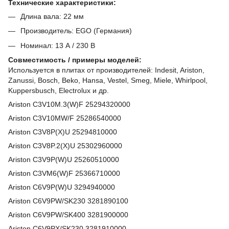
Технические характеристики:
Длина вала: 22 мм
Производитель: EGO (Германия)
Номинал: 13 А / 230 В
Совместимость / примеры моделей:
Используется в плитах от производителей: Indesit, Ariston,
Zanussi, Bosch, Beko, Hansa, Vestel, Smeg, Miele, Whirlpool,
Kuppersbusch, Electrolux и др.
Ariston
C3V10M.3(W)F
25294320000
Ariston
C3V10MW/F
25286540000
Ariston
C3V8P(X)U
25294810000
Ariston
C3V8P.2(X)U
25302960000
Ariston
C3V9P(W)U
25260510000
Ariston
C3VM6(W)F
25366710000
Ariston
C6V9P(W)U
3294940000
Ariston
C6V9PW/SK230
3281890100
Ariston
C6V9PW/SK400
3281900000
Ariston
C6V9PX/SK230
3281910000