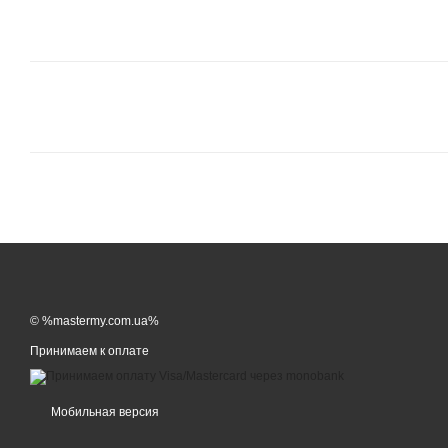
© %mastermy.com.ua%
Принимаем к оплате
Мобильная версия