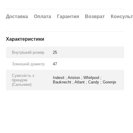
Доставка
Оплата
Гарантия
Возврат
Консуль
Характеристики
Внутрішній розмір
25
Зовнішній діаметр
47
Сумісність з
Indesit ; Ariston ; Whirlpool ;
брендом
Bauknecht ; Atlant ; Candy ; Gorenje
(Сальники)