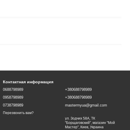
Контактная информация
0688798989
+380688798989
0958798989
+380688798989
0738798989
mastermyua@gmail.com
Перезвонить вам?
ул. Зодчих 58А, ТК
"Борщаговский", магазин "Мой
Мастер", Киев, Украина