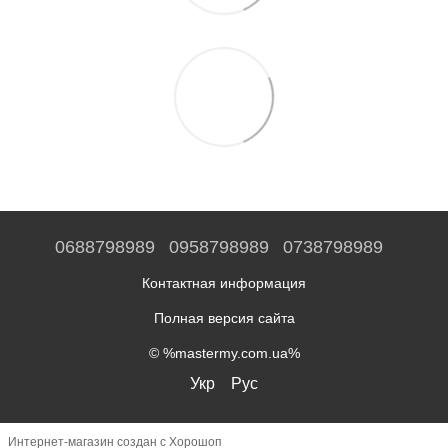
0688798989
0958798989
0738798989
Контактная информация
Полная версия сайта
© %mastermy.com.ua%
Укр
Рус
Интернет-магазин создан с Хорошоп