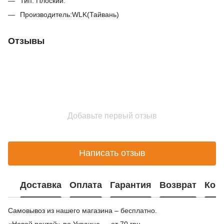
Тип: Плоский.
Производитель:WLK(Тайвань)
Отзывы
Добавьте первый отзыв
Написать отзыв
Доставка
Оплата
Гарантия
Возврат
Кон
Самовывоз из нашего магазина – бесплатно.
«Новой почтой» по Украине — от 70 грн.