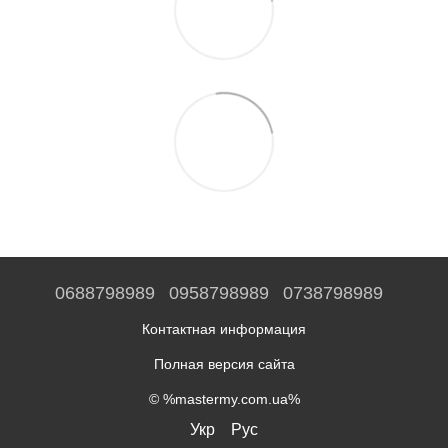
0688798989
0958798989
0738798989
Контактная информация
Полная версия сайта
© %mastermy.com.ua%
Укр
Рус